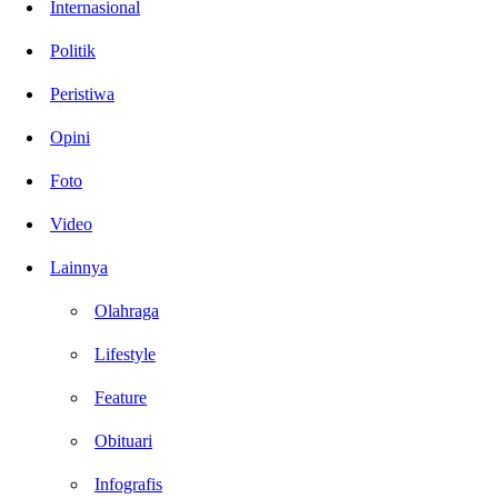
Internasional
Politik
Peristiwa
Opini
Foto
Video
Lainnya
Olahraga
Lifestyle
Feature
Obituari
Infografis