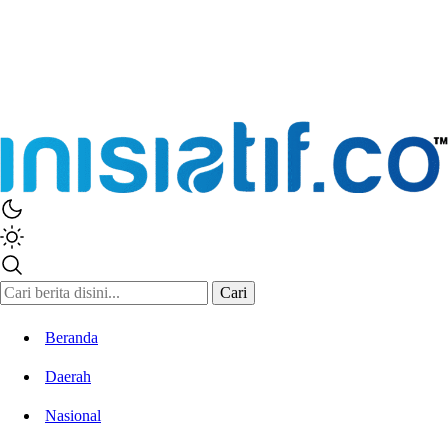
Inisiatif.co
Stay Connected Stay Informed
Cari
Beranda
Daerah
Nasional