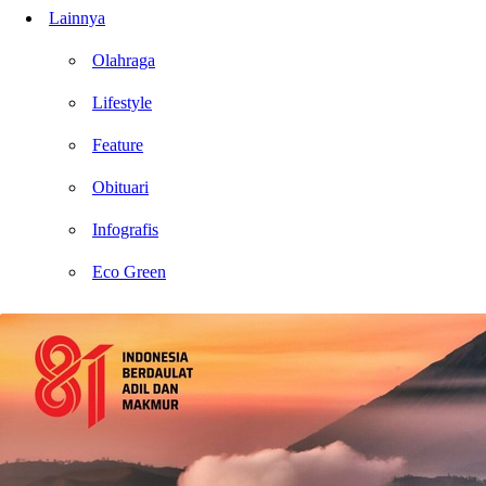
Lainnya
Olahraga
Lifestyle
Feature
Obituari
Infografis
Eco Green