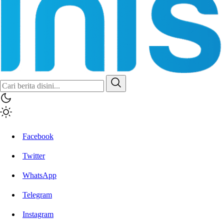
Inisiatif.co
Stay Connected Stay Informed
Facebook
Twitter
WhatsApp
Telegram
Instagram