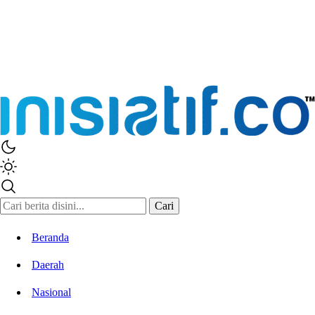
Inisiatif.co
Stay Connected Stay Informed
Cari
Beranda
Daerah
Nasional