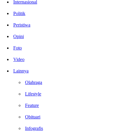
Internasional
Politik
Peristiwa
Opini
Foto
Video
Lainnya
Olahraga
Lifestyle
Feature
Obituari
Infografis