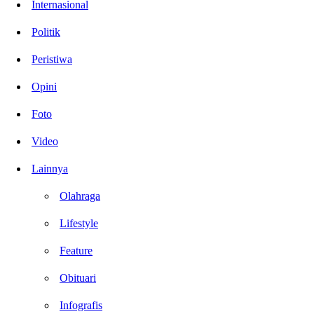
Internasional
Politik
Peristiwa
Opini
Foto
Video
Lainnya
Olahraga
Lifestyle
Feature
Obituari
Infografis