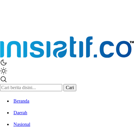
Inisiatif.co
Stay Connected Stay Informed
Cari
Beranda
Daerah
Nasional