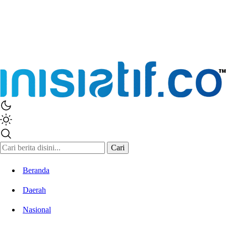
Inisiatif.co
Stay Connected Stay Informed
Cari
Beranda
Daerah
Nasional