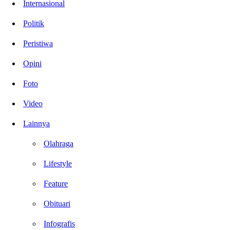
Internasional
Politik
Peristiwa
Opini
Foto
Video
Lainnya
Olahraga
Lifestyle
Feature
Obituari
Infografis