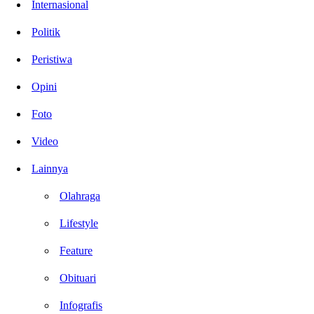
Internasional
Politik
Peristiwa
Opini
Foto
Video
Lainnya
Olahraga
Lifestyle
Feature
Obituari
Infografis