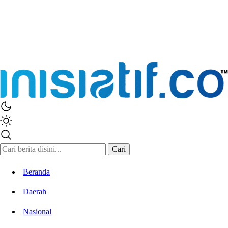
Inisiatif.co
Stay Connected Stay Informed
Cari
Beranda
Daerah
Nasional