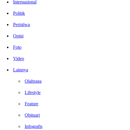
Internasional
Politik
Peristiwa
Opini
Foto
Video
Lainnya
Olahraga
Lifestyle
Feature
Obituari
Infografis