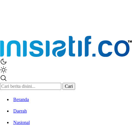
Inisiatif.co
Stay Connected Stay Informed
Cari
Beranda
Daerah
Nasional