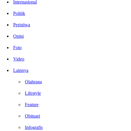
Internasional
Politik
Peristiwa
Opini
Foto
Video
Lainnya
Olahraga
Lifestyle
Feature
Obituari
Infografis