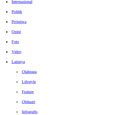
Internasional
Politik
Peristiwa
Opini
Foto
Video
Lainnya
Olahraga
Lifestyle
Feature
Obituari
Infografis