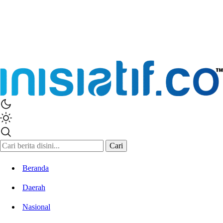
Inisiatif.co
Stay Connected Stay Informed
Cari
Beranda
Daerah
Nasional