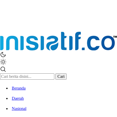
Inisiatif.co
Stay Connected Stay Informed
Cari
Beranda
Daerah
Nasional