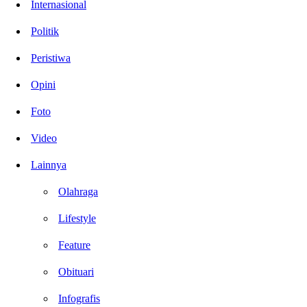
Internasional
Politik
Peristiwa
Opini
Foto
Video
Lainnya
Olahraga
Lifestyle
Feature
Obituari
Infografis