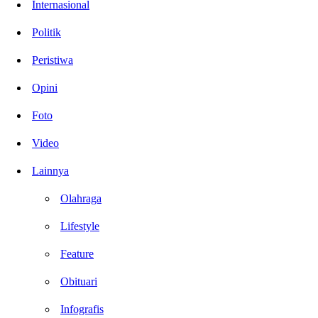
Internasional
Politik
Peristiwa
Opini
Foto
Video
Lainnya
Olahraga
Lifestyle
Feature
Obituari
Infografis