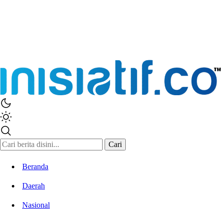
Inisiatif.co
Stay Connected Stay Informed
Cari
Beranda
Daerah
Nasional