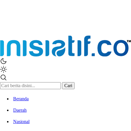
Inisiatif.co
Stay Connected Stay Informed
Cari
Beranda
Daerah
Nasional