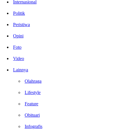
Internasional
Politik
Peristiwa
Opini
Foto
Video
Lainnya
Olahraga
Lifestyle
Feature
Obituari
Infografis