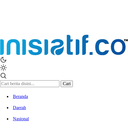
Inisiatif.co
Stay Connected Stay Informed
Cari
Beranda
Daerah
Nasional