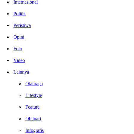
Internasional
Politik
Peristiwa
Opini
Foto
Video
Lainnya
Olahraga
Lifestyle
Feature
Obituari
Infografis