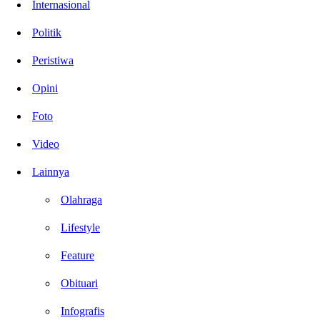
Internasional
Politik
Peristiwa
Opini
Foto
Video
Lainnya
Olahraga
Lifestyle
Feature
Obituari
Infografis