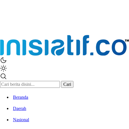
Inisiatif.co
Stay Connected Stay Informed
Cari
Beranda
Daerah
Nasional