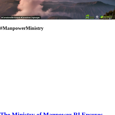
#ManpowerMinistry
The Ministry of Manpower RI Ensures