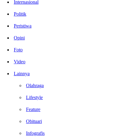
Internasional
Politik
Peristiwa
Opini
Foto
Video
Lainnya
Olahraga
Lifestyle
Feature
Obituari
Infografis