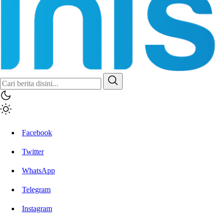
Inisiatif.co
Stay Connected Stay Informed
Facebook
Twitter
WhatsApp
Telegram
Instagram