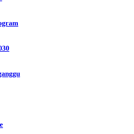
rogram
030
ganggu
e