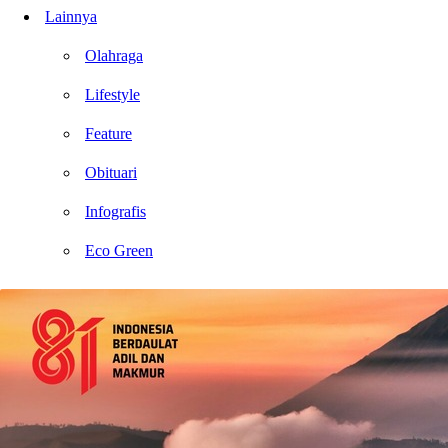
Lainnya
Olahraga
Lifestyle
Feature
Obituari
Infografis
Eco Green