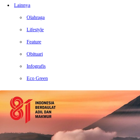
Lainnya
Olahraga
Lifestyle
Feature
Obituari
Infografis
Eco Green