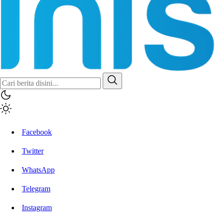
Inisiatif.co
Stay Connected Stay Informed
Facebook
Twitter
WhatsApp
Telegram
Instagram