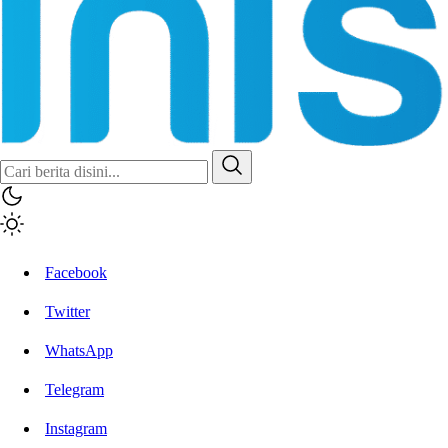
Inisiatif.co
Stay Connected Stay Informed
Facebook
Twitter
WhatsApp
Telegram
Instagram