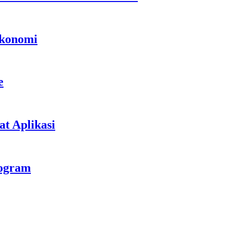
Ekonomi
e
t Aplikasi
rogram