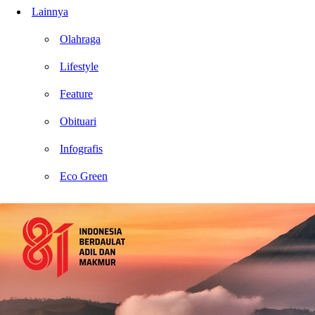
Lainnya
Olahraga
Lifestyle
Feature
Obituari
Infografis
Eco Green