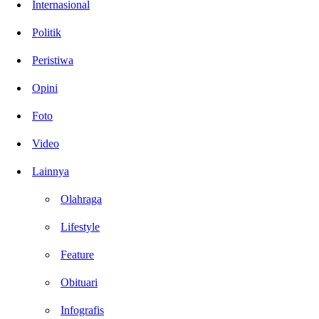
Internasional
Politik
Peristiwa
Opini
Foto
Video
Lainnya
Olahraga
Lifestyle
Feature
Obituari
Infografis