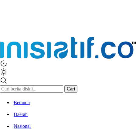
Inisiatif.co
Stay Connected Stay Informed
Cari
Beranda
Daerah
Nasional