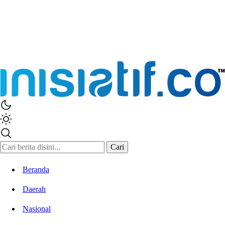
Inisiatif.co
Stay Connected Stay Informed
Cari
Beranda
Daerah
Nasional