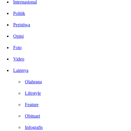
Internasional
Politik
Peristiwa
Opini
Foto
Video
Lainnya
Olahraga
Lifestyle
Feature
Obituari
Infografis