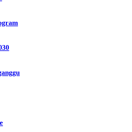
rogram
030
ganggu
e