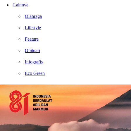
Lainnya
Olahraga
Lifestyle
Feature
Obituari
Infografis
Eco Green