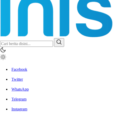
Inisiatif.co
Stay Connected Stay Informed
Facebook
Twitter
WhatsApp
Telegram
Instagram