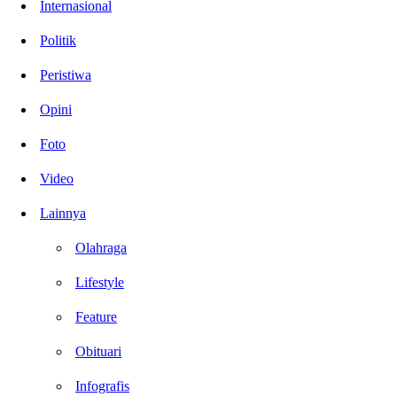
Internasional
Politik
Peristiwa
Opini
Foto
Video
Lainnya
Olahraga
Lifestyle
Feature
Obituari
Infografis