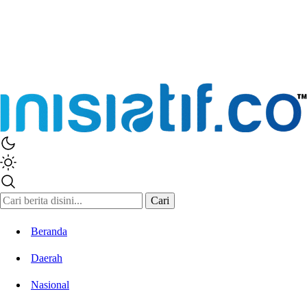
Inisiatif.co
Stay Connected Stay Informed
Cari
Beranda
Daerah
Nasional