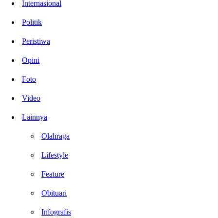
Internasional
Politik
Peristiwa
Opini
Foto
Video
Lainnya
Olahraga
Lifestyle
Feature
Obituari
Infografis