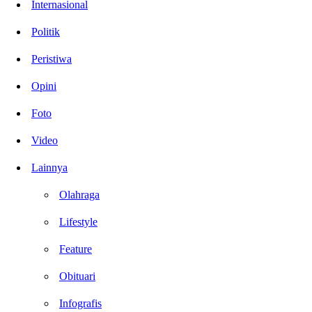
Internasional
Politik
Peristiwa
Opini
Foto
Video
Lainnya
Olahraga
Lifestyle
Feature
Obituari
Infografis