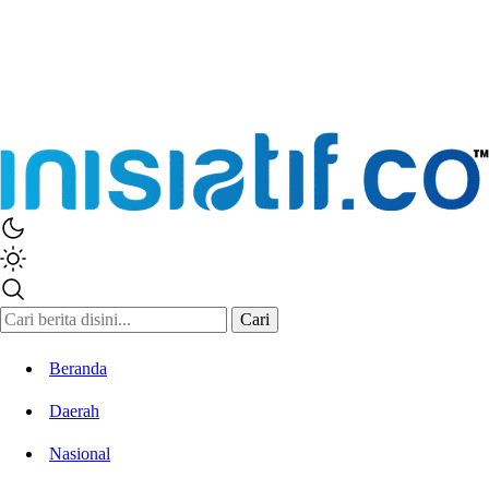
Inisiatif.co
Stay Connected Stay Informed
Cari
Beranda
Daerah
Nasional