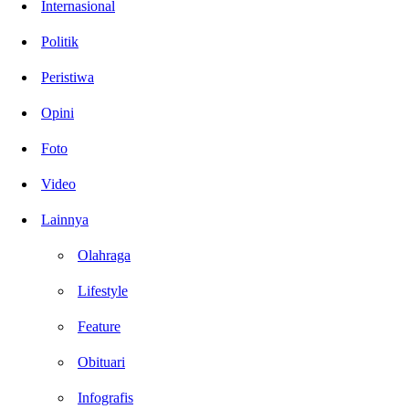
Internasional
Politik
Peristiwa
Opini
Foto
Video
Lainnya
Olahraga
Lifestyle
Feature
Obituari
Infografis