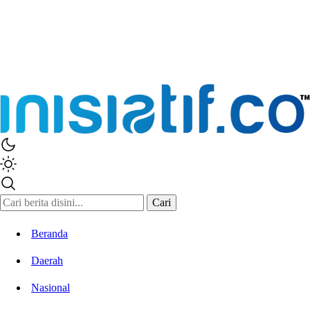
Inisiatif.co
Stay Connected Stay Informed
Cari
Beranda
Daerah
Nasional