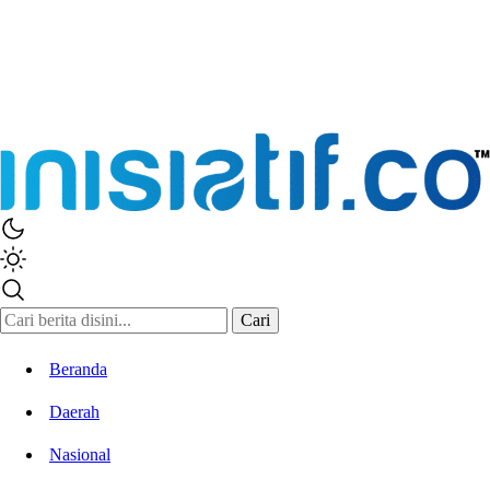
Inisiatif.co
Stay Connected Stay Informed
Cari
Beranda
Daerah
Nasional