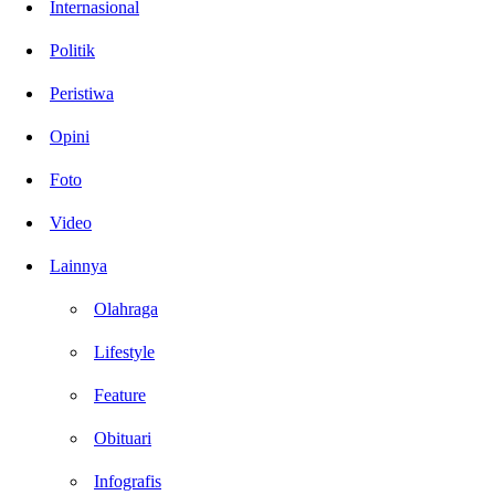
Internasional
Politik
Peristiwa
Opini
Foto
Video
Lainnya
Olahraga
Lifestyle
Feature
Obituari
Infografis