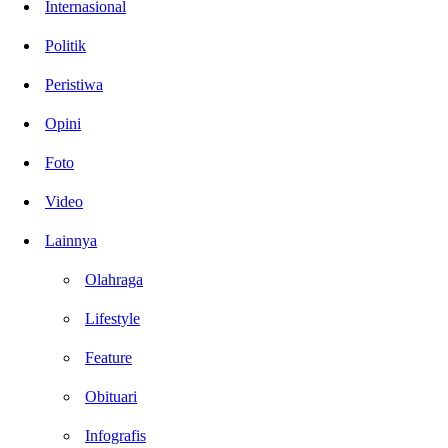
Internasional
Politik
Peristiwa
Opini
Foto
Video
Lainnya
Olahraga
Lifestyle
Feature
Obituari
Infografis