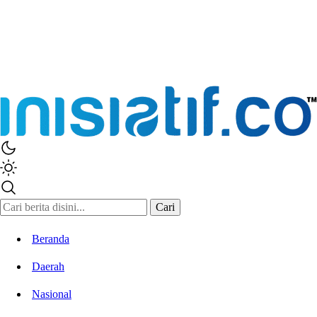
Inisiatif.co
Stay Connected Stay Informed
Cari
Beranda
Daerah
Nasional