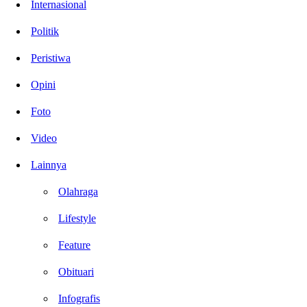
Internasional
Politik
Peristiwa
Opini
Foto
Video
Lainnya
Olahraga
Lifestyle
Feature
Obituari
Infografis