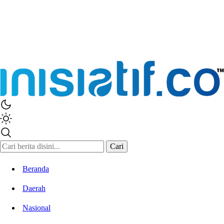
Inisiatif.co
Stay Connected Stay Informed
Cari
Beranda
Daerah
Nasional