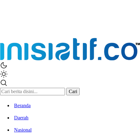
Inisiatif.co
Stay Connected Stay Informed
Cari
Beranda
Daerah
Nasional