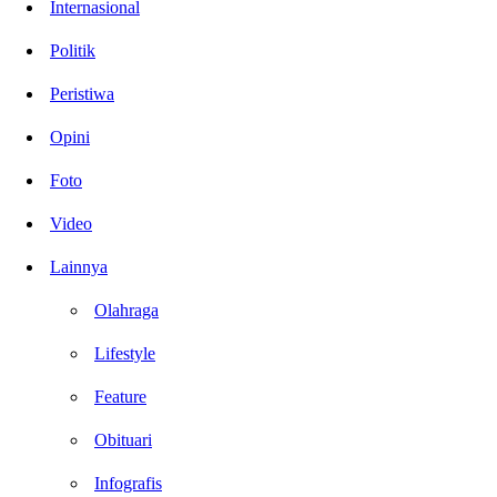
Internasional
Politik
Peristiwa
Opini
Foto
Video
Lainnya
Olahraga
Lifestyle
Feature
Obituari
Infografis