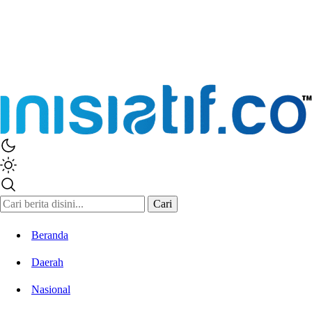
Inisiatif.co
Stay Connected Stay Informed
Cari
Beranda
Daerah
Nasional