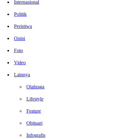
Internasional
Politik
Peristiwa
Opini
Foto
Video
Lainnya
Olahraga
Lifestyle
Feature
Obituari
Infografis