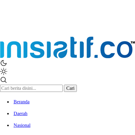
Inisiatif.co
Stay Connected Stay Informed
Cari
Beranda
Daerah
Nasional