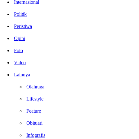
Internasional
Politik
Peristiwa
Opini
Foto
Video
Lainnya
Olahraga
Lifestyle
Feature
Obituari
Infografis