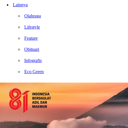
Lainnya
Olahraga
Lifestyle
Feature
Obituari
Infografis
Eco Green