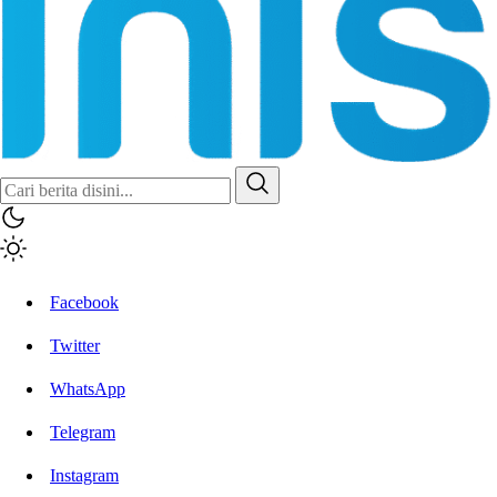
Inisiatif.co
Stay Connected Stay Informed
Facebook
Twitter
WhatsApp
Telegram
Instagram