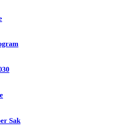
e
rogram
030
e
per Sak