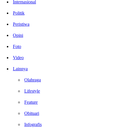
Internasional
Politik
Peristiwa
Opini
Foto
Video
Lainnya
Olahraga
Lifestyle
Feature
Obituari
Infografis