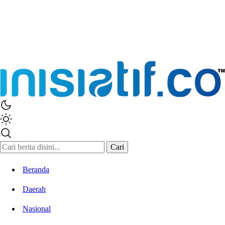
Inisiatif.co
Stay Connected Stay Informed
Cari
Beranda
Daerah
Nasional