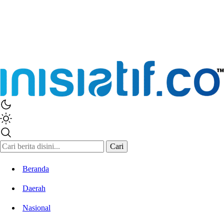
Inisiatif.co
Stay Connected Stay Informed
Cari
Beranda
Daerah
Nasional