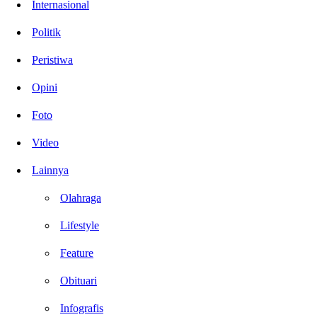
Internasional
Politik
Peristiwa
Opini
Foto
Video
Lainnya
Olahraga
Lifestyle
Feature
Obituari
Infografis