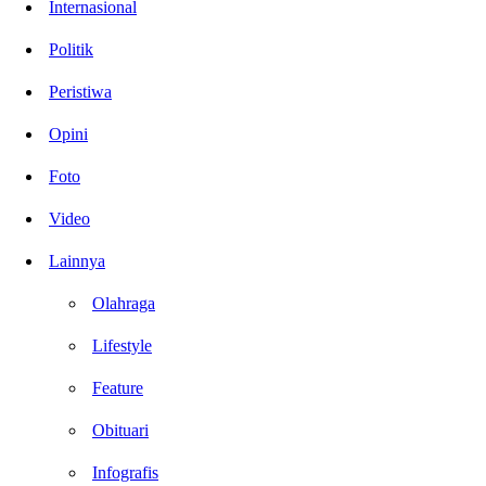
Internasional
Politik
Peristiwa
Opini
Foto
Video
Lainnya
Olahraga
Lifestyle
Feature
Obituari
Infografis