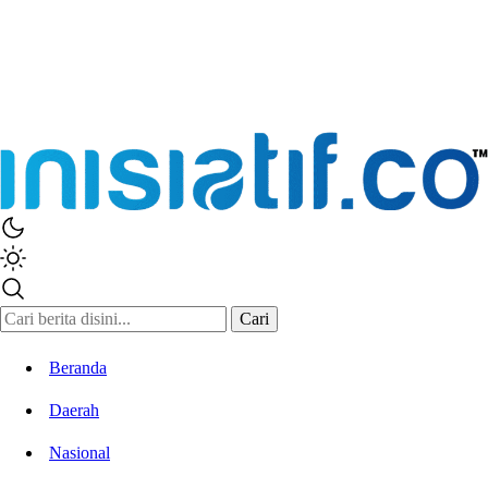
Inisiatif.co
Stay Connected Stay Informed
Cari
Beranda
Daerah
Nasional