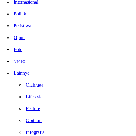
Internasional
Politik
Peristiwa
Opini
Foto
Video
Lainnya
Olahraga
Lifestyle
Feature
Obituari
Infografis