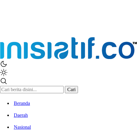
Inisiatif.co
Stay Connected Stay Informed
Cari
Beranda
Daerah
Nasional