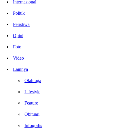
Internasional
Politik
Peristiwa
Opini
Foto
Video
Lainnya
Olahraga
Lifestyle
Feature
Obituari
Infografis