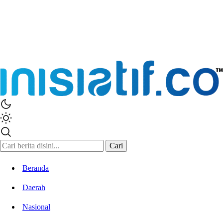
Inisiatif.co
Stay Connected Stay Informed
Cari
Beranda
Daerah
Nasional