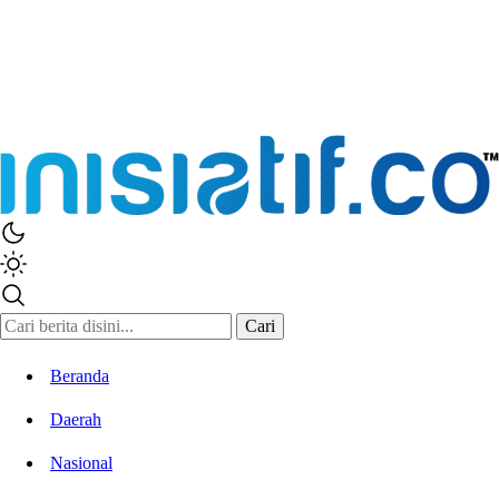
Inisiatif.co
Stay Connected Stay Informed
Cari
Beranda
Daerah
Nasional