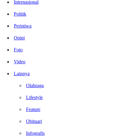
Internasional
Politik
Peristiwa
Opini
Foto
Video
Lainnya
Olahraga
Lifestyle
Feature
Obituari
Infografis