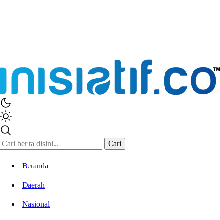
Inisiatif.co
Stay Connected Stay Informed
Cari
Beranda
Daerah
Nasional