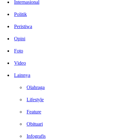
Internasional
Politik
Peristiwa
Opini
Foto
Video
Lainnya
Olahraga
Lifestyle
Feature
Obituari
Infografis