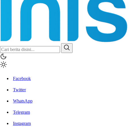
Inisiatif.co
Stay Connected Stay Informed
Facebook
Twitter
WhatsApp
Telegram
Instagram