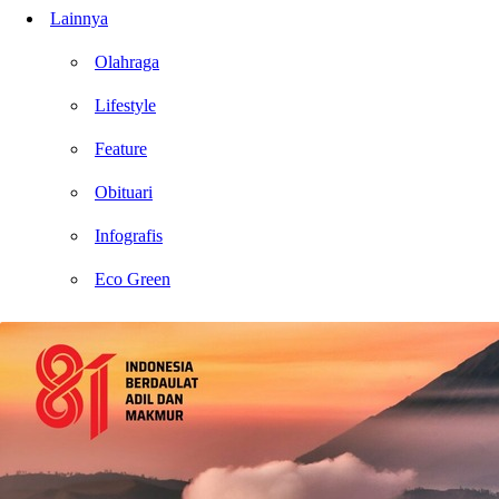
Lainnya
Olahraga
Lifestyle
Feature
Obituari
Infografis
Eco Green