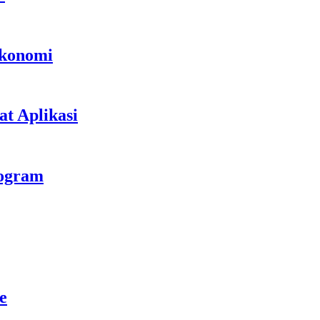
Ekonomi
t Aplikasi
rogram
e