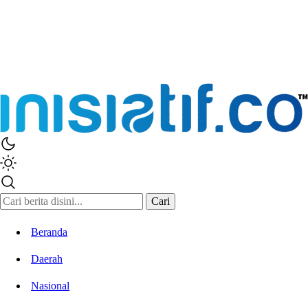
Inisiatif.co
Stay Connected Stay Informed
Cari
Beranda
Daerah
Nasional