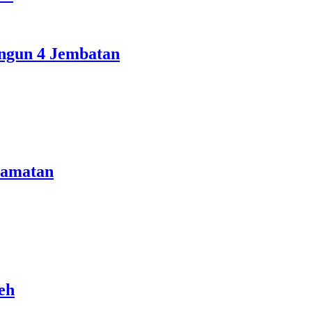
ngun 4 Jembatan
camatan
eh