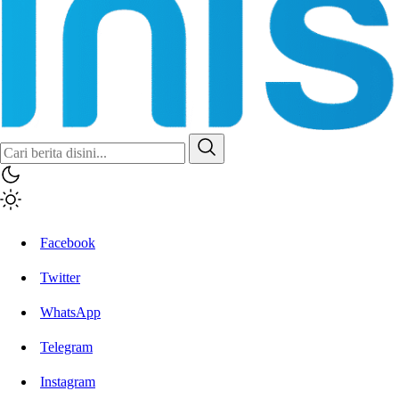
Inisiatif.co
Stay Connected Stay Informed
Facebook
Twitter
WhatsApp
Telegram
Instagram