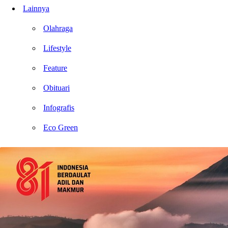
Lainnya
Olahraga
Lifestyle
Feature
Obituari
Infografis
Eco Green