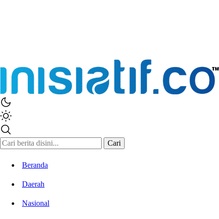
Inisiatif.co
Stay Connected Stay Informed
Cari
Beranda
Daerah
Nasional