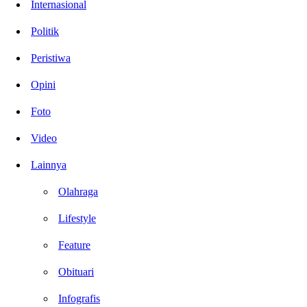
Internasional
Politik
Peristiwa
Opini
Foto
Video
Lainnya
Olahraga
Lifestyle
Feature
Obituari
Infografis