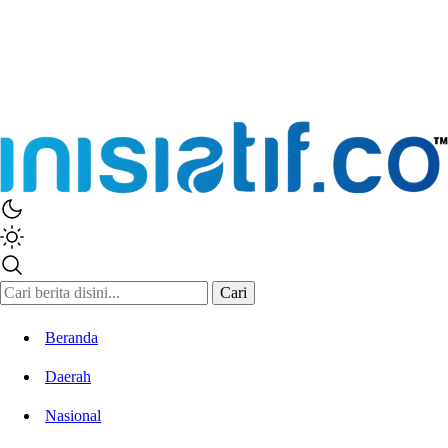
Inisiatif.co
Stay Connected Stay Informed
Cari
Beranda
Daerah
Nasional