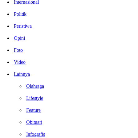
Internasional
Politik
Peristiwa
Opini
Foto
Video
Lainnya
Olahraga
Lifestyle
Feature
Obituari
Infografis