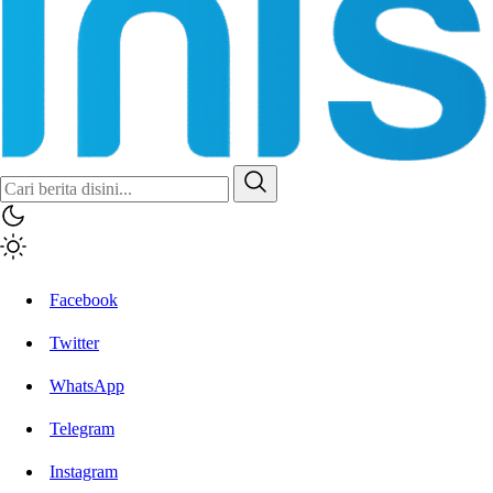
Inisiatif.co
Stay Connected Stay Informed
Facebook
Twitter
WhatsApp
Telegram
Instagram