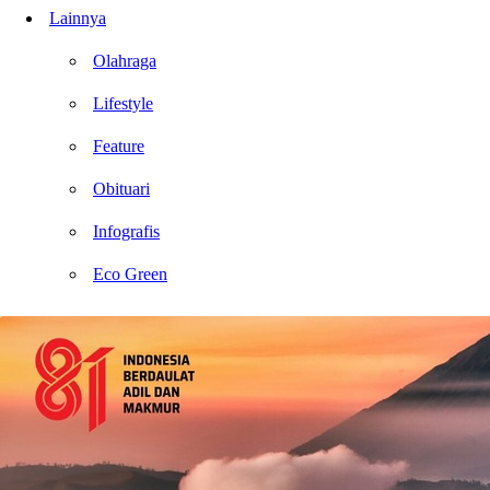
Lainnya
Olahraga
Lifestyle
Feature
Obituari
Infografis
Eco Green