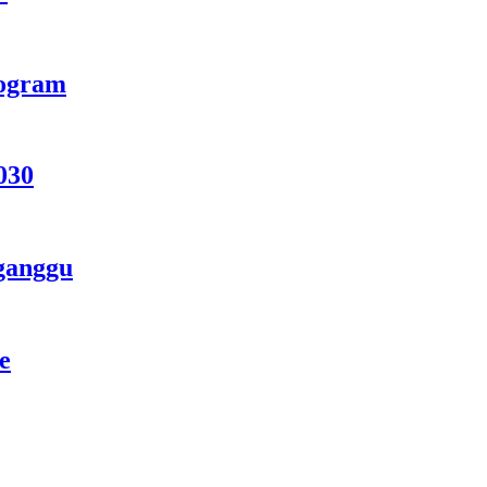
rogram
030
ganggu
e