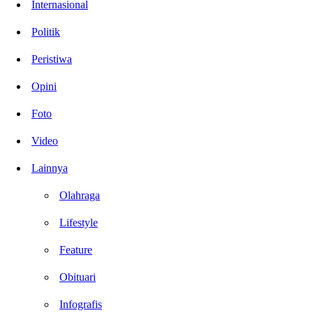
Internasional
Politik
Peristiwa
Opini
Foto
Video
Lainnya
Olahraga
Lifestyle
Feature
Obituari
Infografis