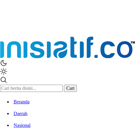
Inisiatif.co
Stay Connected Stay Informed
Cari
Beranda
Daerah
Nasional