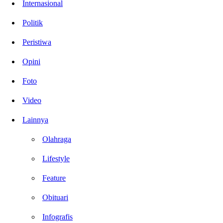
Internasional
Politik
Peristiwa
Opini
Foto
Video
Lainnya
Olahraga
Lifestyle
Feature
Obituari
Infografis