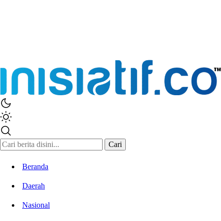
Inisiatif.co
Stay Connected Stay Informed
Cari
Beranda
Daerah
Nasional