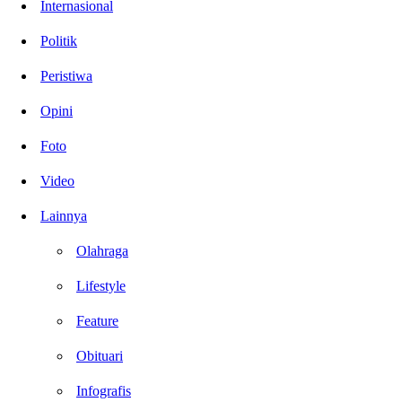
Internasional
Politik
Peristiwa
Opini
Foto
Video
Lainnya
Olahraga
Lifestyle
Feature
Obituari
Infografis