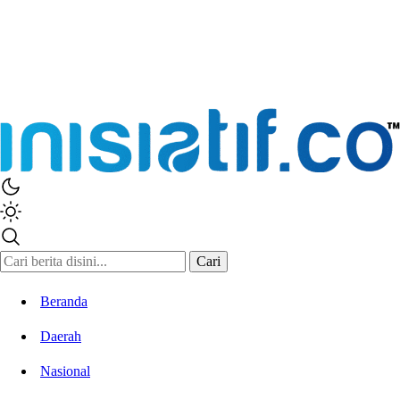
Inisiatif.co
Stay Connected Stay Informed
Cari
Beranda
Daerah
Nasional