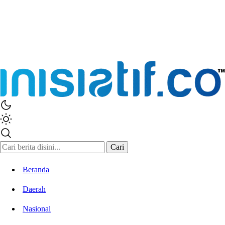
Inisiatif.co
Stay Connected Stay Informed
Cari
Beranda
Daerah
Nasional