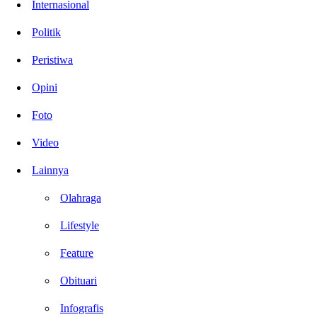
Internasional
Politik
Peristiwa
Opini
Foto
Video
Lainnya
Olahraga
Lifestyle
Feature
Obituari
Infografis