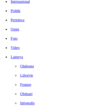
Internasional
Politik
Peristiwa
Opini
Foto
Video
Lainnya
Olahraga
Lifestyle
Feature
Obituari
Infografis