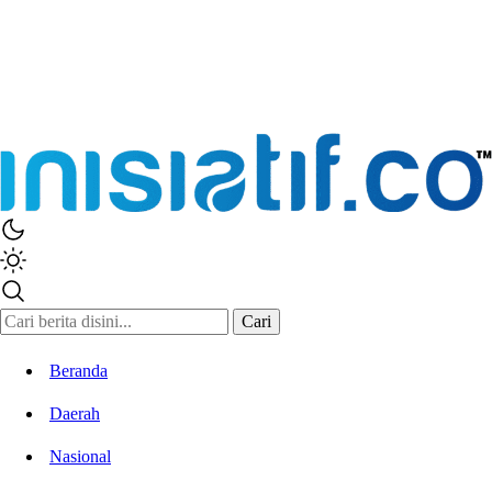
Inisiatif.co
Stay Connected Stay Informed
Cari
Beranda
Daerah
Nasional